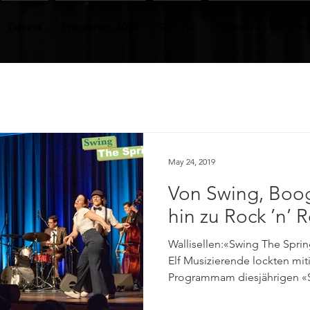
Tickets
Programm 2026
Galerie
Sponsoren + Partn
May 24, 2019
Von Swing, Boo
hin zu Rock ’n’ R
Wallisellen:«Swing The Spring
Elf Musizierende lockten miti
Programmam diesjährigen «S