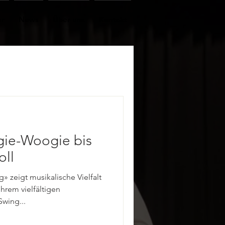
er
News
Über uns
Kontakt
gie-Woogie bis
oll
» zeigt musikalische Vielfalt
hrem vielfältigen
wing...