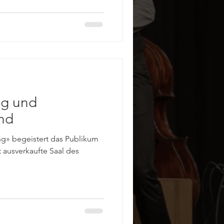
ng und
nd
ng» begeistert das Publikum
t ausverkaufte Saal des