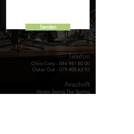
Senden
Telefon
Chris Conz -
044 941 80 00
Oskar Gut - 079 405 63 92
Anschrift
Verein Swing The Spring
c/o Oskar Gut
Steinackerweg 23
8304 Wallisellen
Konzert
Wirtschaft zum Doktorhaus