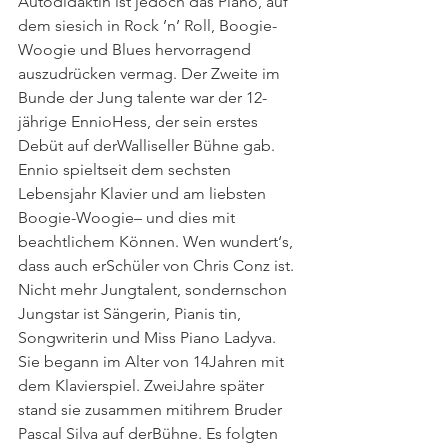
Autodidaktin ist jedoch das Piano, auf 
dem siesich in Rock ’n’ Roll, Boogie-
Woogie und Blues hervorragend 
auszudrücken vermag. Der Zweite im 
Bunde der Jung talente war der 12-
jährige EnnioHess, der sein erstes 
Debüt auf derWalliseller Bühne gab. 
Ennio spieltseit dem sechsten 
Lebensjahr Klavier und am liebsten 
Boogie-Woogie– und dies mit 
beachtlichem Können. Wen wundert‘s, 
dass auch erSchüler von Chris Conz ist. 
Nicht mehr Jungtalent, sondernschon 
Jungstar ist Sängerin, Pianis tin, 
Songwriterin und Miss Piano Ladyva. 
Sie begann im Alter von 14Jahren mit 
dem Klavierspiel. ZweiJahre später 
stand sie zusammen mitihrem Bruder 
Pascal Silva auf derBühne. Es folgten 