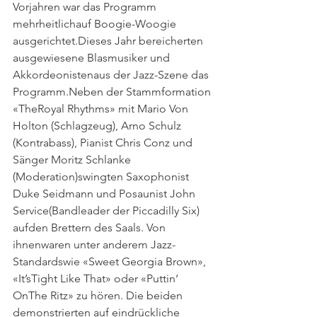
Vorjahren war das Programm 
mehrheitlichauf Boogie-Woogie 
ausgerichtet.Dieses Jahr bereicherten 
ausgewiesene Blasmusiker und 
Akkordeonistenaus der Jazz-Szene das 
Programm.Neben der Stammformation 
«TheRoyal Rhythms» mit Mario Von 
Holton (Schlagzeug), Arno Schulz 
(Kontrabass), Pianist Chris Conz und 
Sänger Moritz Schlanke 
(Moderation)swingten Saxophonist 
Duke Seidmann und Posaunist John 
Service(Bandleader der Piccadilly Six) 
aufden Brettern des Saals. Von 
ihnenwaren unter anderem Jazz-
Standardswie «Sweet Georgia Brown», 
«It’sTight Like That» oder «Puttin‘ 
OnThe Ritz» zu hören. Die beiden 
demonstrierten auf eindrückliche 