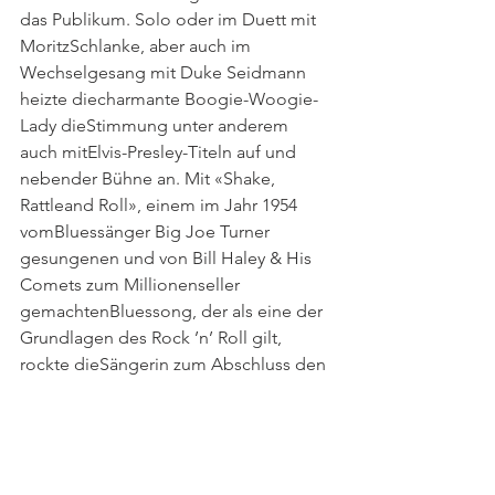
das Publikum. Solo oder im Duett mit 
MoritzSchlanke, aber auch im 
Wechselgesang mit Duke Seidmann 
heizte diecharmante Boogie-Woogie-
Lady dieStimmung unter anderem 
auch mitElvis-Presley-Titeln auf und 
nebender Bühne an. Mit «Shake, 
Rattleand Roll», einem im Jahr 1954 
vomBluessänger Big Joe Turner 
gesungenen und von Bill Haley & His 
Comets zum Millionenseller 
gemachtenBluessong, der als eine der 
Grundlagen des Rock ’n’ Roll gilt, 
rockte dieSängerin zum Abschluss den 
Saalund erntete frenetischen Applaus. 
Doch damit wollten sich die rund450 
Konzertbesucher noch nicht zufrieden 
geben und forderten Zugaben, die von 