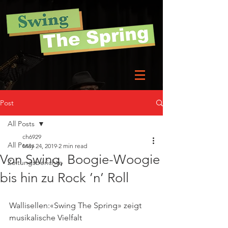
Post
All Posts
ch6929
All Posts
May 24, 2019
2 min read
Von Swing, Boogie-Woogie
Zeitungsberichte
bis hin zu Rock ’n’ Roll
Wallisellen:«Swing The Spring» zeigt 
musikalische Vielfalt