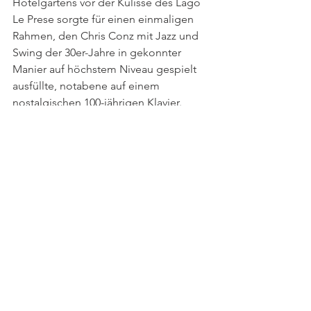
Hotelgartens vor der Kulisse des Lago 
Le Prese sorgte für einen einmaligen 
Rahmen, den Chris Conz mit Jazz und 
Swing der 30er-Jahre in gekonnter 
Manier auf höchstem Niveau gespielt 
ausfüllte, notabene auf einem 
nostalgischen 100-jährigen Klavier.
Für Swing The Spring – Fans ins 
Notizbuch: 
Am 15. Mai 2025 wird im 
Saal des Doktorhauses wieder vom 
Feinsten geswingt werden.
See All
Recent Posts