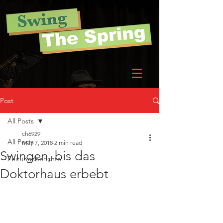
Post
All Posts
ch6929
All Posts
May 7, 2018
2 min read
Swingen, bis das
Zeitungsberichte
Doktorhaus erbebt