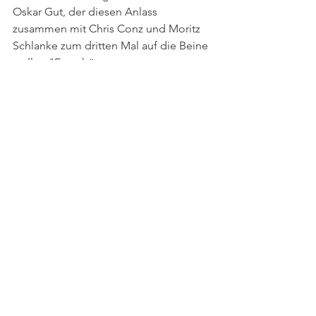
Oskar Gut, der diesen Anlass 
zusammen mit Chris Conz und Moritz 
Schlanke zum dritten Mal auf die Beine 
stellte. "Es gehört zu unserem 
Konzept, dass wir, nebst arrivierten 
Musikern, auch zwei 
Nachwuchskünstlern die Chance 
geben, sich dem Publikum zu 
präsentieren", erklärte er. Das nächste 
"Swing the Spring" sei schon geplant. 
Mehr verrät der Veranstalter noch nicht. 
Marlies Reutimann
#SwingTheSpring2018
#TerryTheHotSox
#ChrisConz
#MoritzSchlanke