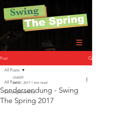
Post
All Posts
ch6929
All Posts
Jul 31, 2017
1 min read
Sondersendung - Swing
Zeitungsberichte
The Spring 2017