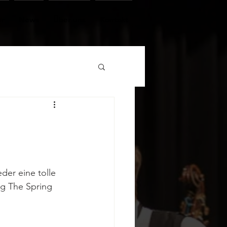
er
News
Über uns
Kontakt
der eine tolle 
g The Spring 