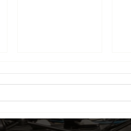
«Swing The Spring» feiert
Vorv
Jubiläum
Bühn