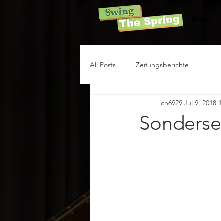
Home
All Posts
Zeitungsberichte
ch6929
Jul 9, 2018
Sonderse