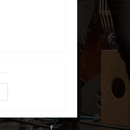
erkauf zum
enjubiläum startet