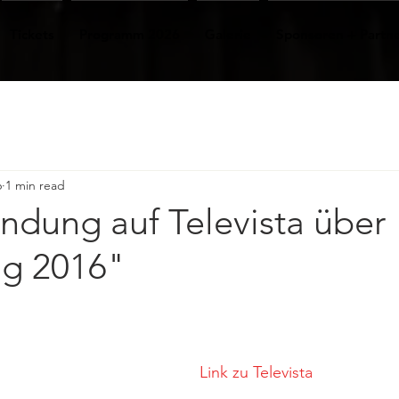
Tickets
Programm 2026
Galerie
Sponsoren + Partn
6
1 min read
ndung auf Televista über
ng 2016"
Link zu Televista