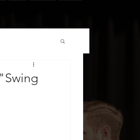
er
News
Über uns
Kontakt
 "Swing