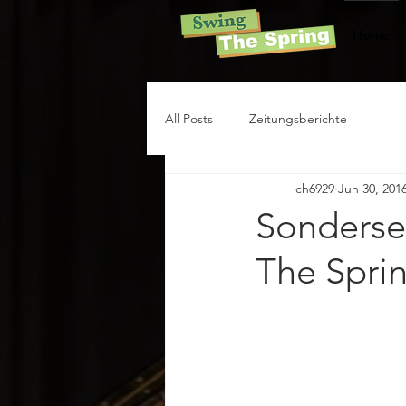
Home
All Posts
Zeitungsberichte
ch6929
Jun 30, 201
Sonderse
The Spri